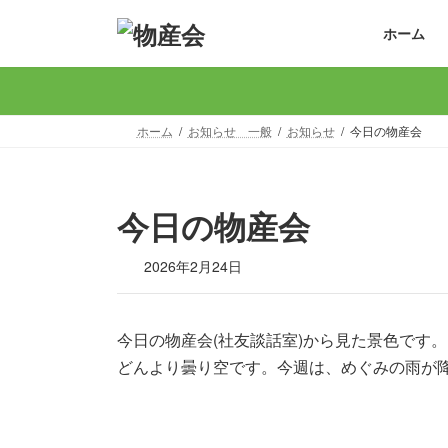
コ
ナ
ホーム
ン
ビ
テ
ゲ
ン
ー
ツ
シ
へ
ョ
ホーム
お知らせ 一般
お知らせ
今日の物産会
ス
ン
キ
に
ッ
移
今日の物産会
プ
動
2026年2月24日
今日の物産会(社友談話室)から見た景色です。
どんより曇り空です。今週は、めぐみの雨が