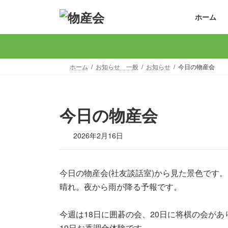
コ
ナ
ホーム
ン
ビ
テ
ゲ
ン
ー
ツ
シ
へ
ョ
ホーム
お知らせ 一般
お知らせ
今日の物産会
ス
ン
キ
に
ッ
移
今日の物産会
プ
動
2026年2月16日
今日の物産会(社友談話室)から見た景色です。
晴れ。夜から雨が降る予報です。
今週は18日に囲碁の会、20日に将棋の会があ
19日お香調合体験です。