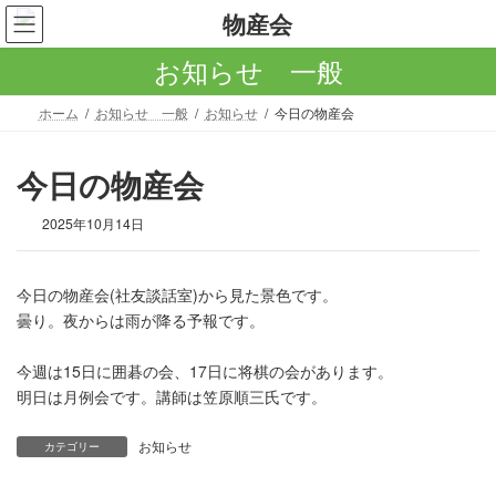
コ
ナ
ン
ビ
テ
ゲ
お知らせ 一般
ン
ー
ツ
シ
ホーム
お知らせ 一般
お知らせ
今日の物産会
へ
ョ
ス
ン
キ
に
今日の物産会
ッ
移
プ
動
2025年10月14日
今日の物産会(社友談話室)から見た景色です。
曇り。夜からは雨が降る予報です。
今週は15日に囲碁の会、17日に将棋の会があります。
明日は月例会です。講師は笠原順三氏です。
お知らせ
カテゴリー