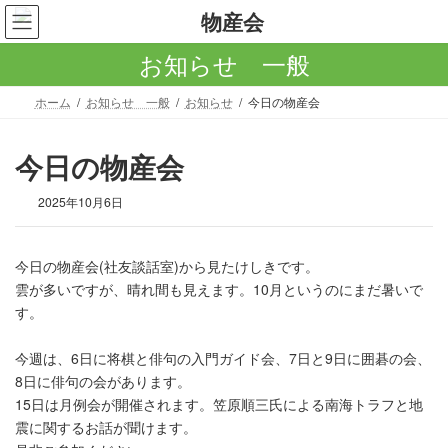
コ
ナ
ン
ビ
テ
ゲ
お知らせ 一般
ン
ー
ツ
シ
ホーム
お知らせ 一般
お知らせ
今日の物産会
へ
ョ
ス
ン
キ
に
今日の物産会
ッ
移
プ
動
2025年10月6日
今日の物産会(社友談話室)から見たけしきです。
雲が多いですが、晴れ間も見えます。10月というのにまだ暑いで
す。
今週は、6日に将棋と俳句の入門ガイド会、7日と9日に囲碁の会、
8日に俳句の会があります。
15日は月例会が開催されます。笠原順三氏による南海トラフと地
震に関するお話が聞けます。