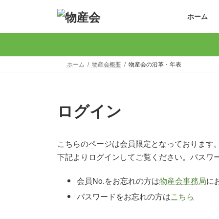
コ
ナ
ホーム
ン
ビ
テ
ゲ
ン
ー
ツ
シ
へ
ョ
ホーム
物産会概要
物産会の沿革・年表
ス
ン
キ
に
ッ
移
ログイン
プ
動
こちらのページは会員限定となっております
下記よりログインしてご覧ください。パスワ
会員No.をお忘れの方は
物産会事務局
に
パスワードをお忘れの方は
こちら