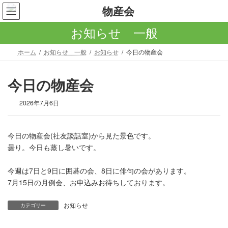
コ
ナ
ン
ビ
テ
ゲ
お知らせ 一般
ン
ー
ツ
シ
ホーム
お知らせ 一般
お知らせ
今日の物産会
へ
ョ
ス
ン
キ
に
今日の物産会
ッ
移
プ
動
2026年7月6日
今日の物産会(社友談話室)から見た景色です。
曇り。今日も蒸し暑いです。
今週は7日と9日に囲碁の会、8日に俳句の会があります。
7月15日の月例会、お申込みお待ちしております。
お知らせ
カテゴリー