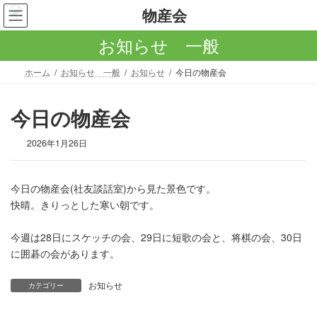
コ
ナ
ン
ビ
テ
ゲ
お知らせ 一般
ン
ー
ツ
シ
ホーム
お知らせ 一般
お知らせ
今日の物産会
へ
ョ
ス
ン
キ
に
今日の物産会
ッ
移
プ
動
2026年1月26日
今日の物産会(社友談話室)から見た景色です。
快晴。きりっとした寒い朝です。
今週は28日にスケッチの会、29日に短歌の会と、将棋の会、30日
に囲碁の会があります。
お知らせ
カテゴリー