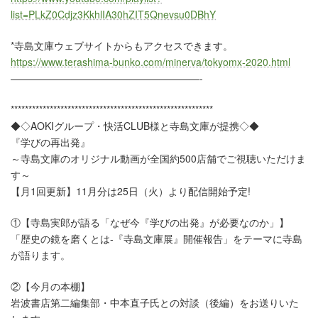
list=PLkZ0Cdjz3KkhlIA30hZIT5Qnevsu0DBhY
*寺島文庫ウェブサイトからもアクセスできます。
https://www.terashima-bunko.com/minerva/tokyomx-2020.html
———————————————————-
*********************************************************
◆◇AOKIグループ・快活CLUB様と寺島文庫が提携◇◆
『学びの再出発』
～寺島文庫のオリジナル動画が全国約500店舗でご視聴いただけま
す～
【月1回更新】11月分は25日（火）より配信開始予定!
①【寺島実郎が語る「なぜ今『学びの出発』が必要なのか」】
「歴史の鏡を磨くとは-『寺島文庫展』開催報告」をテーマに寺島
が語ります。
②【今月の本棚】
岩波書店第二編集部・中本直子氏との対談（後編）をお送りいた