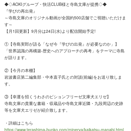
◆◇AOKIグループ・快活CLUB様と寺島文庫が提携◇◆
『学びの再出発』
～寺島文庫のオリジナル動画が全国約500店舗でご視聴いただけま
す～
【月1回更新】9月分は24日(水)より配信開始予定!
①【寺島実郎が語る「なぜ今『学びの出発』が必要なのか」】
「世界認識の再構築-歴史へのアプローチの再考」をテーマに寺島
が語ります。
②【今月の本棚】
岩波書店第二編集部・中本直子氏との対談(前編)をお送り致しま
す。
③【幸運を招くうわさのビションフリーゼ文庫犬エリゼ】
寺島文庫の貴重な書籍・収蔵品や寺島文庫近隣・九段周辺の史跡
等を文庫犬エリゼが紹介致します。
・詳細はこちら
https://www.terashima-bunko.com/minerva/kaikatsu-manabi.html