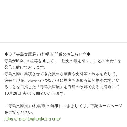
https://www.youtube.com/playlist?
list=PLkZ0Cdjz3KkhlIA30hZIT5Qnevsu0DBhY
*寺島文庫ウェブサイトからもアクセスできます。
https://www.terashima-bunko.com/minerva/tokyomx-2020.html
———————————————————
◆◇「寺島文庫展」(札幌市)開催のお知らせ◇◆
寺島がMXの番組等を通じて、「歴史の鏡を磨く」ことの重要性を
発信し続けております。
寺島文庫に集積させてきた貴重な蔵書や史料等の展示を通じて、
過去と現在、未来へのつながりに思考を深める知的探求の場とな
ることを目指した「寺島文庫展」を寺島の故郷である北海道にて
10月28日(火)より開催いたします。
「寺島文庫展」(札幌市)の詳細につきましては、下記ホームページ
をご覧ください。
https://terashimabunkoten.com/