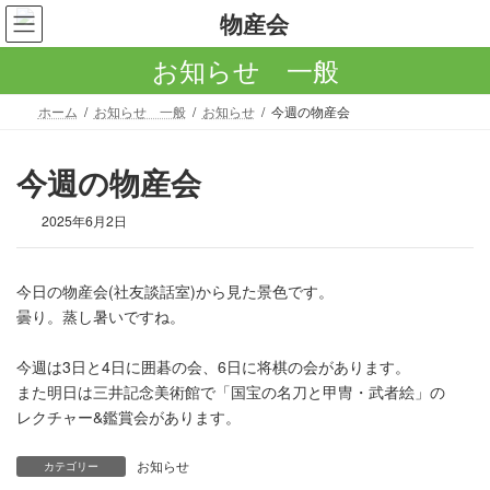
コ
ナ
ン
ビ
テ
ゲ
お知らせ 一般
ン
ー
ツ
シ
ホーム
お知らせ 一般
お知らせ
今週の物産会
へ
ョ
ス
ン
キ
に
今週の物産会
ッ
移
プ
動
2025年6月2日
今日の物産会(社友談話室)から見た景色です。
曇り。蒸し暑いですね。
今週は3日と4日に囲碁の会、6日に将棋の会があります。
また明日は三井記念美術館で「国宝の名刀と甲冑・武者絵」の
レクチャー&鑑賞会があります。
お知らせ
カテゴリー