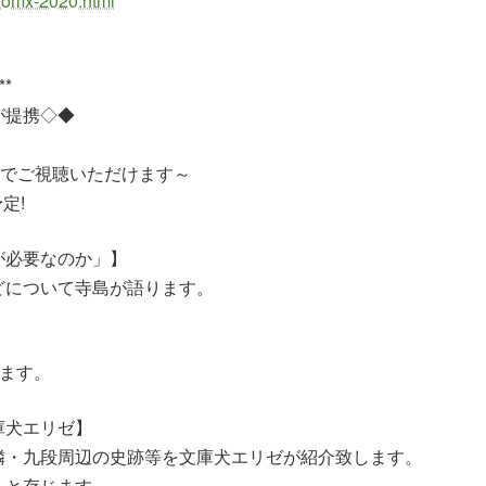
yomx-2020.html
**
が提携◇◆
舗でご視聴いただけます～
定!
が必要なのか」】
どについて寺島が語ります。
します。
庫犬エリゼ】
隣・九段周辺の史跡等を文庫犬エリゼが紹介致します。
らと存じます。