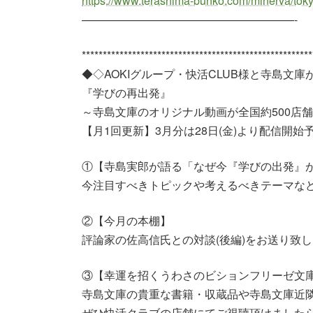
https://www.terashima-bunko.com/minerva/tok
———————————————————-
*******************************************************
◆◇AOKIグループ・快活CLUB様と寺島文庫
『学びの再出発』
～寺島文庫のオリジナル動画が全国約500店
【月1回更新】3月分は28日(金)より配信開始予
①【寺島実郎が語る「なぜ今『学びの出発』
今注目すべきトピックや考えるべきテーマな
②【今月の本棚】
評論家の佐高信氏との対談(後編)をお送り致
③【幸運を招くうわさのビションフリーゼ文
寺島文庫の貴重な書籍・収蔵品や寺島文庫近
ぜひ快活クラブの店舗にてご視聴頂けました