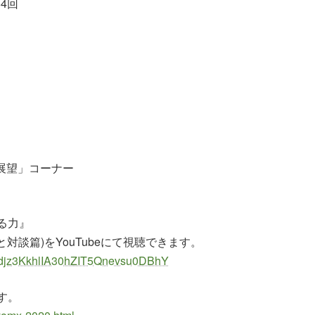
54回
済展望」コーナー
知る力』
談篇)をYouTubeにて視聴できます。
Z0Cdjz3KkhlIA30hZIT5Qnevsu0DBhY
す。