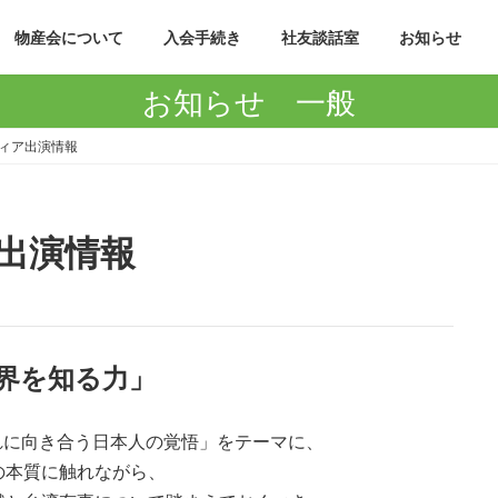
物産会について
入会手続き
社友談話室
お知らせ
お知らせ 一般
ィア出演情報
出演情報
世界を知る力」
れに向き合う日本人の覚悟」をテーマに、
の本質に触れながら、