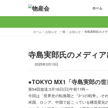
コ
ナ
ホーム
ン
ビ
テ
ゲ
ン
ー
ツ
シ
へ
ョ
ホーム
お知らせ 一般
お知らせ
寺島実郎氏のメデ
ス
ン
キ
に
ッ
移
寺島実郎氏のメディア
プ
動
2025年3月13日
●TOKYO MX1「寺島実郎の
第54回放送:3月16日(日)午前11時～
今回は「世界史の転換期と『3つの戦争』-そ
米国、ロシア、中国で起こっている構造変化