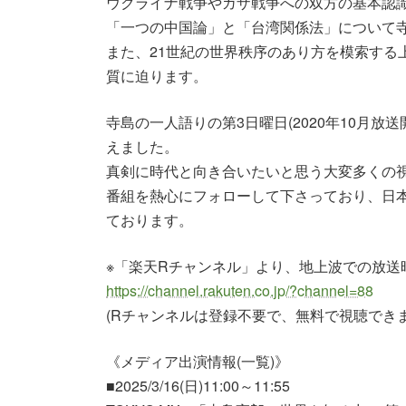
ウクライナ戦争やガザ戦争への双方の基本認
「一つの中国論」と「台湾関係法」について
また、21世紀の世界秩序のあり方を模索する
質に迫ります。
寺島の一人語りの第3日曜日(2020年10月放送開
えました。
真剣に時代と向き合いたいと思う大変多くの
番組を熱心にフォローして下さっており、日
ております。
※「楽天Rチャンネル」より、地上波での放送
https://channel.rakuten.co.jp/?channel=88
(Rチャンネルは登録不要で、無料で視聴できま
《メディア出演情報(一覧)》
■2025/3/16(日)11:00～11:55