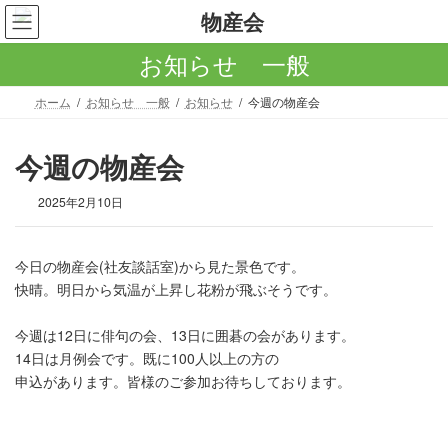
コ
ナ
ン
ビ
テ
ゲ
お知らせ 一般
ン
ー
ツ
シ
ホーム
お知らせ 一般
お知らせ
今週の物産会
へ
ョ
ス
ン
キ
に
今週の物産会
ッ
移
プ
動
2025年2月10日
今日の物産会(社友談話室)から見た景色です。
快晴。明日から気温が上昇し花粉が飛ぶそうです。
今週は12日に俳句の会、13日に囲碁の会があります。
14日は月例会です。既に100人以上の方の
申込があります。皆様のご参加お待ちしております。