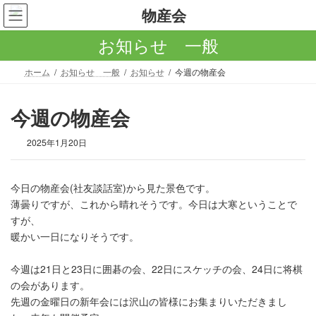
コ
ナ
ン
ビ
テ
ゲ
お知らせ 一般
ン
ー
ツ
シ
ホーム
お知らせ 一般
お知らせ
今週の物産会
へ
ョ
ス
ン
キ
に
今週の物産会
ッ
移
プ
動
2025年1月20日
今日の物産会(社友談話室)から見た景色です。
薄曇りですが、これから晴れそうです。今日は大寒ということで
すが、
暖かい一日になりそうです。
今週は21日と23日に囲碁の会、22日にスケッチの会、24日に将棋
の会があります。
先週の金曜日の新年会には沢山の皆様にお集まりいただきまし