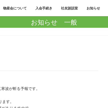
物産会について
入会手続き
社友談話室
お知らせ
お知らせ 一般
又寒波が斬る予報です。
ります。
裕がありますので