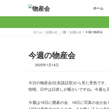
コ
ナ
ホーム
ン
ビ
テ
ゲ
ン
ー
ツ
シ
へ
ョ
ホーム
お知らせ 一般
お知らせ
今週の物産会
ス
ン
キ
に
ッ
移
今週の物産会
プ
動
2025年1月14日
今日の物産会(社友談話室)から見た景色です。
快晴。日中は日差しが暖かいですね。今週も
今週は15日に囲碁の会、16日に写真の会があ
17日は新年会があります。まだ申し込みに余