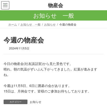
コ
ナ
ン
ビ
テ
ゲ
お知らせ 一般
ン
ー
ツ
シ
ホーム
お知らせ 一般
お知らせ
今週の物産会
へ
ョ
ス
ン
キ
に
今週の物産会
ッ
移
プ
動
2024年11月5日
今日の物産会(社友談話室)から見た景色です。
晴れ。朝の気温がずいぶん下がってきました。紅葉が進みます
ね。
今週は11月5日、6日に囲碁の会があります。
15日は、月例会です。皆様のご参加お待ちしております。
お知らせ
カテゴリー