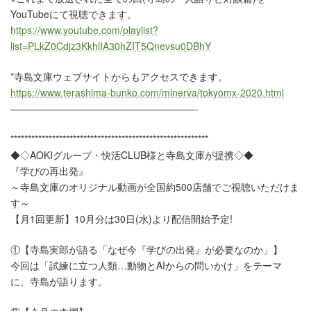
YouTubeにて視聴できます。
https://www.youtube.com/playlist?
list=PLkZ0Cdjz3KkhlIA30hZIT5Qnevsu0DBhY
*寺島文庫ウェブサイトからもアクセスできます。
https://www.terashima-bunko.com/minerva/tokyomx-2020.html
———————————————————-
*********************************************************
◆◇AOKIグループ・快活CLUB様と寺島文庫が提携◇◆
『学びの再出発』
～寺島文庫のオリジナル動画が全国約500店舗でご視聴いただけま
す～
【月1回更新】10月分は30日(水)より配信開始予定!
①【寺島実郎が語る「なぜ今『学びの出発』が必要なのか」】
今回は「試練に立つ人類…動物とAIからの問いかけ」をテーマ
に、寺島が語ります。