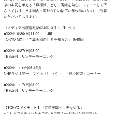
きの本質を考える「座標軸」として番組を熱心にフォローして下
さっており、日本国内・海外在住の幅広い年代層の方々にご視聴
いただいております。
《メディア出演情報(2024年10月-11月中旬)》
■2024/10/20(日)11:00～11:55
TOKYO MX1 「寺島実郎の世界を知る力」 第49回
■2024/10/27(日)08:00～
TBS系列「サンデーモーニング」
■2024/11/1(金)06:45頃～
NHKラジオ第一「マイあさ!」 ※うち、「経済展望」コーナー
■2024/11/17(日)08:00～
TBS系列「サンデーモーニング」
———————————————————-
【TOKYO MX テレビ】『寺島実郎の世界を知る力』
※これまで放送された全ての回(寺島の一人語りと対談篇)を