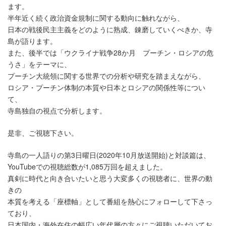
ます。
半年近く続く政治資金規制に関する動向に触れながら、
日本の戦後民主主義をどのように熟成、錬磨していくべきか、寺
島が語ります。
また、後半では「ウクライナ戦争28か月 プーチン・ロシアの危
うさ」をテーマに、
プーチン大統領に関する世界での分析や研究を踏まえながら、
ロシア・プーチン体制の本質や日本とロシアの関係性等につい
て、
寺島独自の視点で分析します。
是非、ご視聴下さい。
寺島の一人語りの第3日曜日(2020年10月放送開始)と対談篇は、
YouTubeでの視聴総数が1,085万回を超えました。
真剣に時代と向き合いたいと思う大変多くの視聴者に、世界の動
きの
本質を考える「座標軸」として番組を熱心にフォローして下さっ
ており、
日本国内・海外在住の幅広い年代層の方々にご視聴いただいてお