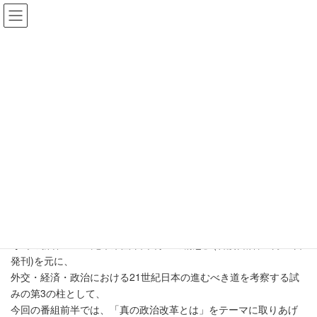
コ
ナ
ン
ビ
テ
ゲ
お知らせ 一般
ン
ー
ツ
シ
ホーム
お知らせ 一般
お知らせ
6月 寺島実郎氏のメディア情報
へ
ョ
ス
ン
キ
に
6月 寺島実郎氏のメディア情報
ッ
移
プ
動
2024年6月13日
●TOKYO MX1「寺島実郎の世界を知
る力」
【第3日曜日】第45回放送:6月16日(日)午前11時～
寺島の新著『21世紀未来圏 日本再生の構想』(岩波書店、5月18日
発刊)を元に、
外交・経済・政治における21世紀日本の進むべき道を考察する試
みの第3の柱として、
今回の番組前半では、「真の政治改革とは」をテーマに取りあげ