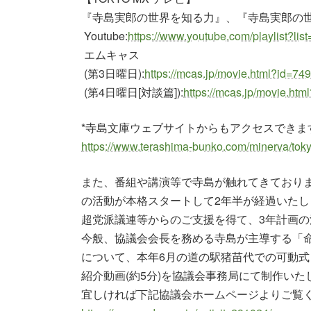
『寺島実郎の世界を知る力』、『寺島実郎の世
Youtube:
https://www.youtube.com/playlist?
エムキャス
(第3日曜日):
https://mcas.jp/movie.html?id=
(第4日曜日[対談篇]):
https://mcas.jp/movie.h
*寺島文庫ウェブサイトからもアクセスできま
https://www.terashima-bunko.com/minerva/tok
また、番組や講演等で寺島が触れてきており
の活動が本格スタートして2年半が経過いた
超党派議連等からのご支援を得て、3年計画
今般、協議会会長を務める寺島が主導する「命
について、本年6月の道の駅猪苗代での可動
紹介動画(約5分)を協議会事務局にて制作いた
宜しければ下記協議会ホームページよりご覧