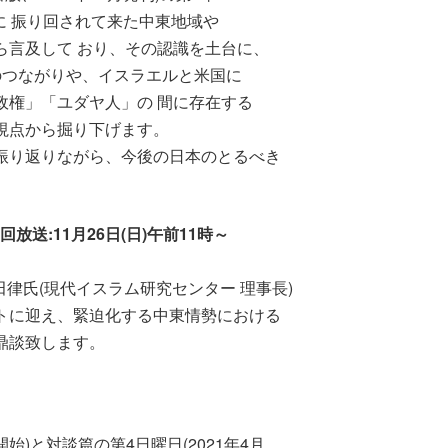
に 振り回されて来た中東地域や
ら言及して おり、その認識を土台に、
のつながりや、イスラエルと米国に
政権」「ユダヤ人」の 間に存在する
視点から掘り下げます。
振り返りながら、今後の日本のとるべき
送:11月26日(日)午前11時～
田律氏(現代イスラム研究センター 理事長)
トに迎え、緊迫化する中東情勢における
鼎談致します。
開始)と対談篇の第4日曜日(2021年4月