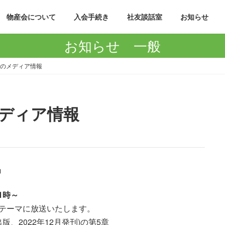
物産会について
入会手続き
社友談話室
お知らせ
お知らせ 一般
氏のメディア情報
メディア情報
」
1時～
テーマに放送いたします。
、2022年12月発刊)の第5章