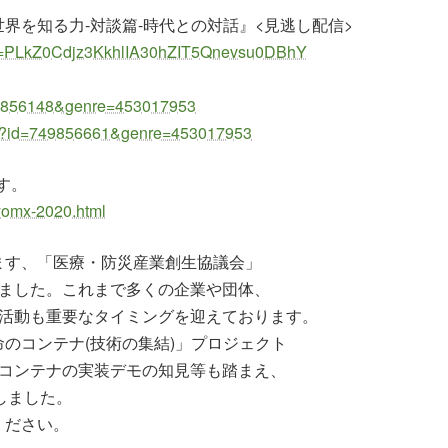
界を知る力-対談篇-時代との対話』<見逃し配信>
list=PLkZ0Cdjz3KkhlIA30hZIT5Qnevsu0DBhY
749856148&genre=453017953
tml?id=749856661&genre=453017953
す。
yomx-2020.html
ます、「医療・防災産業創生協議会」
しました。これまで多くの企業や団体、
の活動も重要なタイミングを迎えております。
のコンテナ(技術の集結)」プロジェクト
式コンテナの実装デモの知見等も踏まえ、
しました。
ください。