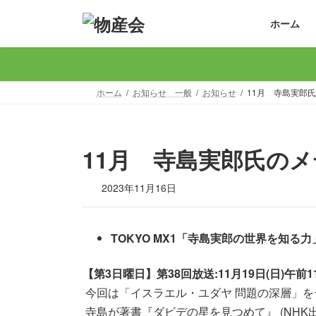
コ
ナ
ホーム
ン
ビ
テ
ゲ
ン
ー
ツ
シ
へ
ョ
ホーム
お知らせ 一般
お知らせ
11月 寺島実郎
ス
ン
キ
に
ッ
移
11月 寺島実郎氏の
プ
動
2023年11月16日
TOKYO MX1「寺島実郎の世界を知る力
【第3日曜日】第38回放送:11月19日(日)午前1
今回は「イスラエル・ユダヤ 問題の深層」を
寺島が著書『ダビデの星を見つめて』 (NHK出版