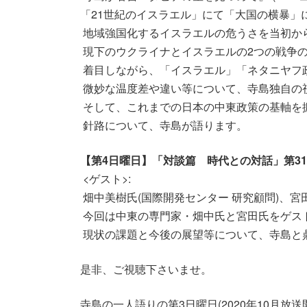
「21世紀のイスラエル」にて「大国の横暴」
地域強国化するイスラエルの危うさを当初か
現下のウクライナとイスラエルの2つの戦争
着目しながら、「イスラエル」「ネタニヤフ
微妙な温度差や違い等について、寺島独自の
そして、これまでの日本の中東政策の基軸を
針路について、寺島が語ります。
【第4日曜日】「対談篇 時代との対話」第31回放
<ゲスト>:
畑中美樹氏(国際開発センター 研究顧問)、宮
今回は中東の専門家・畑中氏と宮田氏をゲス
現状の課題と今後の展望等について、寺島と
是非、ご視聴下さいませ。
寺島の一人語りの第3日曜日(2020年10月放送