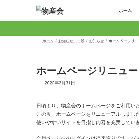
コ
ナ
ホーム
ン
ビ
テ
ゲ
ン
ー
ツ
シ
へ
ョ
ホーム
お知らせ 一般
お知らせ
ホームページリニ
ス
ン
キ
に
ッ
移
ホームページリニュー
プ
動
2022年3月31日
日頃より、物産会のホームページをご利用い
この度、ホームページをリニューアルしまし
使いやすいサイトを目指し内容を充実してい
会員ページへのログインは従来通りです。パ