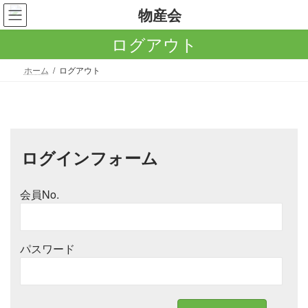
コ
ナ
ン
ビ
テ
ゲ
ログアウト
ン
ー
ツ
シ
ホーム
ログアウト
へ
ョ
ス
ン
キ
に
ッ
移
プ
動
ログインフォーム
会員No.
パスワード